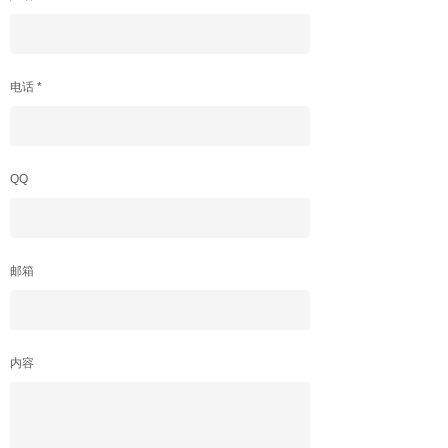
电话
*
QQ
邮箱
内容