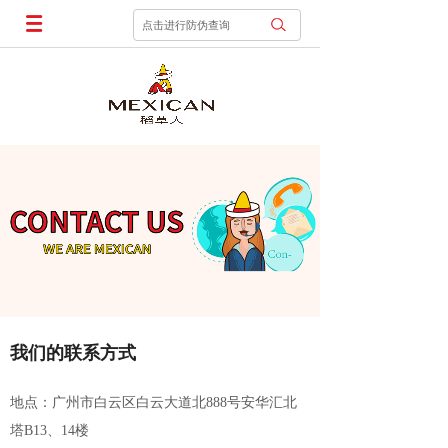
点击进行防伪查询
我们的联系方式
地点：广州市白云区白云大道北888号安华汇北
塔B13、14楼