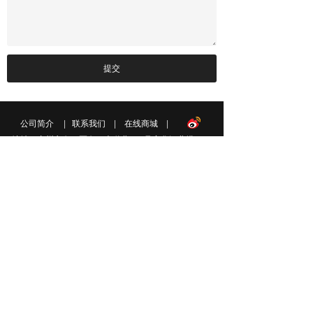
提交
公司简介
|
联系我们
|
在线商城
|
地址：广州市白云区白云大道北888号安华汇北塔
B13、14楼
电商全国统一服务热线：4008617788（020-
86304838/020-22216300）
实体服务热线：400808
2
662
邮箱：dcr@mexican.hk（喜乐国际有限公司）（稻草
人集团国际有限公司）
邮编：510410
关注微信，
了解稻草人品牌和产品资讯