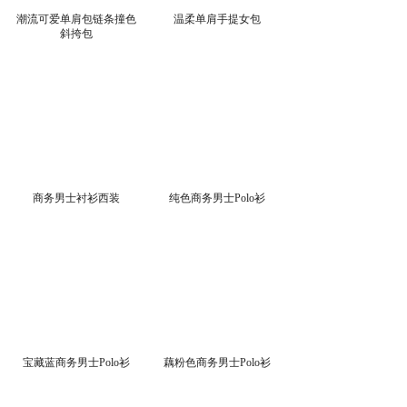
潮流可爱单肩包链条撞色
温柔单肩手提女包
斜挎包
商务男士衬衫西装
纯色商务男士Polo衫
宝藏蓝商务男士Polo衫
藕粉色商务男士Polo衫