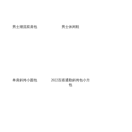
男士潮流双肩包
男士休闲鞋
单肩斜挎小圆包
2022百搭通勤斜挎包小方
包