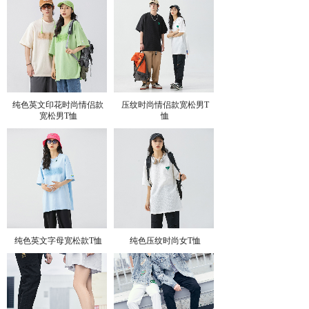
纯色英文印花时尚情侣款
压纹时尚情侣款宽松男T
宽松男T恤
恤
纯色英文字母宽松款T恤
纯色压纹时尚女T恤