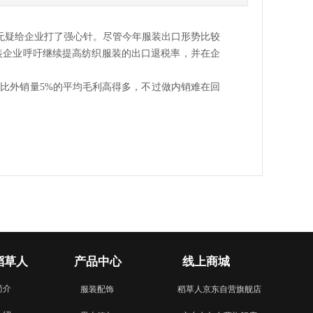
无疑给企业打了强心针。尽管今年服装出口形势比较
装企业呼吁继续提高纺织服装的出口退税率，并在企
比外销量5%的平均毛利高得多，不过做内销难在回
稻草人
产品中心
线上商城
简介
服装配饰
稻草人京东自营旗舰店