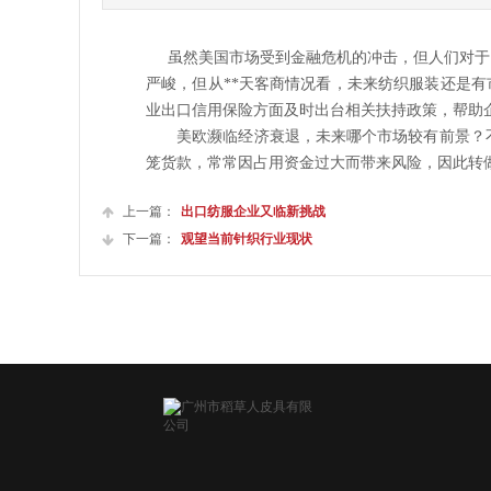
虽然美国市场受到金融危机的冲击，但人们对于日
严峻，但从**天客商情况看，未来纺织服装还是
业出口信用保险方面及时出台相关扶持政策，帮助企
美欧濒临经济衰退，未来哪个市场较有前景？不少
笼货款，常常因占用资金过大而带来风险，因此转
上一篇：
出口纺服企业又临新挑战
下一篇：
观望当前针织行业现状