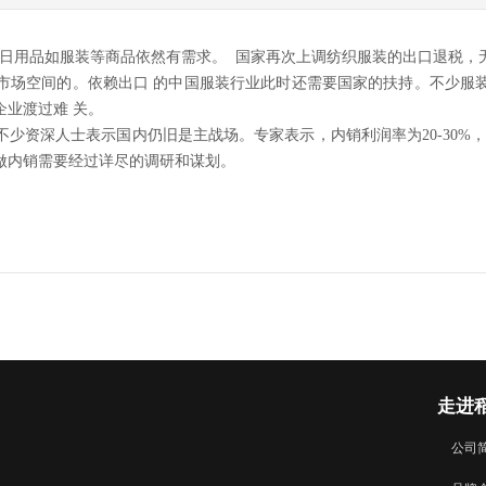
用品如服装等商品依然有需求。 国家再次上调纺织服装的出口退税，
有市场空间的。依赖出口 的中国服装行业此时还需要国家的扶持。不少服
业渡过难 关。
资深人士表示国内仍旧是主战场。专家表示，内销利润率为20-30%，
做内销需要经过详尽的调研和谋划。
走进
公司