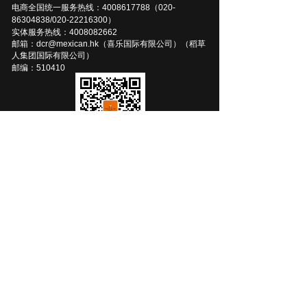
电商全国统一服务热线：4008617788（020-
86304838/020-22216300）
实体服务热线：400808
2
662
邮箱：dcr@mexican.hk（喜乐国际有限公司）（稻草
人集团国际有限公司）
邮编：510410
关注微信，
了解稻草人品牌和产品资讯
产品中心
服饰配件
男士箱包
男鞋
女士箱包
商务男装
时尚女装
休闲男装
运动户外
线上商城
稻草人京东自营旗舰店
京东女包自营旗舰店
京东男包旗舰店
天猫男包旗舰店